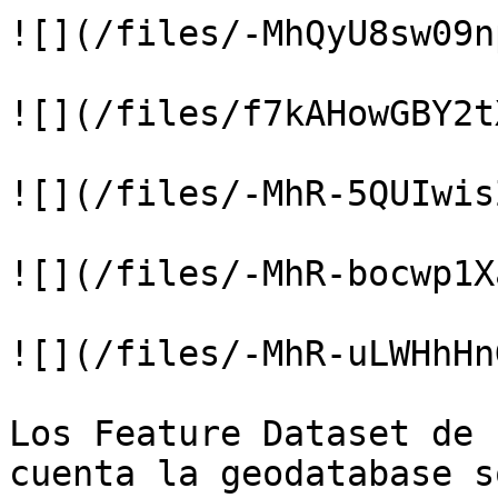
![](/files/-MhQyU8sw09n
![](/files/f7kAHowGBY2t
![](/files/-MhR-5QUIwis
![](/files/-MhR-bocwp1X
![](/files/-MhR-uLWHhHn
Los Feature Dataset de 
cuenta la geodatabase s